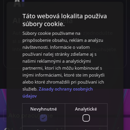
Táto webová lokalita používa
AI automatizácia
súbory cookie.
Automatizujte rutinné úlohy a zjednodušte
Súbory cookie používame na
prispôsobenie obsahu, reklám a analýzu
si svoj biznis. Naše riešenia s umelou
návštevnosti. Informácie o vašom
inteligenciou pracujú, aj keď vy oddychujete.
používaní našej stránky zdieľame aj s
našimi reklamnými a analytickými
partnermi, ktorí ich môžu kombinovať s
inými informáciami, ktoré ste im poskytli
alebo ktoré zhromaždili pri používaní ich
Dobrý deň. Ako vám môžem pomôcť?
služieb.
Zásady ochrany osobných
údajov
Nevyhnutné
Analytické
Ako pracujeme