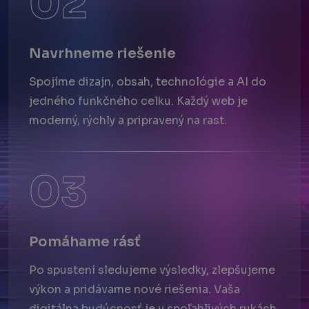
02
Poskytovateľ
/
Uplynutie
Meno
Doména
platnosti
__Secure-ROLLOUT_TOKEN
.youtube.com
5
Navrhneme riešenie
mesiacov
4 týždne
Spojíme dizajn, obsah, technológie a AI do
VISITOR_PRIVACY_METADATA
5
YouTube
mesiacov
.youtube.com
jedného funkčného celku. Každý web je
4 týždne
moderný, rýchly a pripravený na rast.
03
Google
Privacy Policy
Pomáhame rásť
Po spustení sledujeme výsledky, zlepšujeme
výkon a pridávame nové riešenia. Vaša
digitálna budúcnosť je v spoľahlivých rukách.