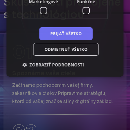
S
k
ú
s
e
n
o
s
t
i
p
r
e
p
o
j
e
n
é
Marketingové
Funkčné
s
t
e
c
h
n
o
l
ó
g
i
o
u
PRIJAŤ VŠETKO
01
ODMIETNUŤ VŠETKO
ZOBRAZIŤ PODROBNOSTI
Spoznáme vaše ciele
Začíname pochopením vašej firmy,
Nevyhnutné
Analytické
Marketingové
zákazníkov a cieľov.Pripravíme stratégiu,
Funkčné
ktorá dá vašej značke silný digitálny základ.
Nevyhnutne potrebné súbory cookie umožňujú
základné funkcie webovej lokality, ako prihlásenie
používateľa a správa účtu. Webová lokalita sa nedá
správne používať bez nevyhnutne potrebných
súborov cookie.