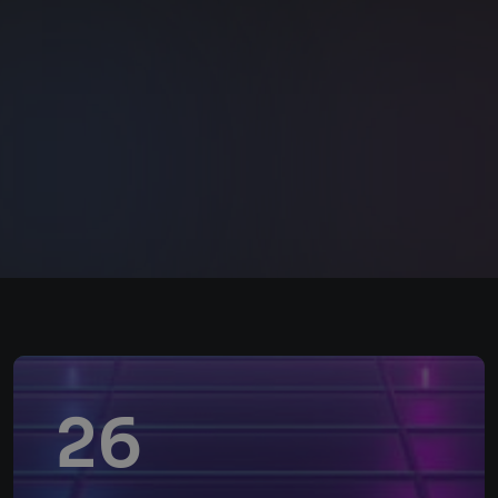
návštevník
webových
stránok
používa
novú alebo
starú verziu
rozhrania
Youtube.
26