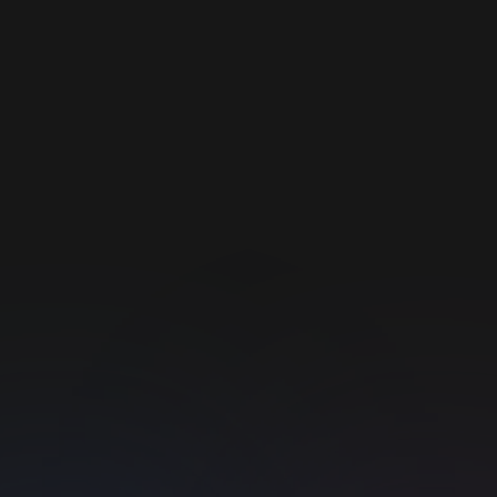
používa
webovú
stránku, a o
akejkoľvek
reklame,
ktorú mohol
koncový
používateľ
vidieť pred
návštevou
uvedenej
webovej
stránky.
__Secure-YNID
.youtube.com
5
mesiacov
4 týždne
VISITOR_INFO1_LIVE
5
Tento súbor
Google LLC
mesiacov
cookie
.youtube.com
4 týždne
nastavuje
Youtube,
aby sledoval
preferencie
používateľo
pre videá
Youtube
vložené do
webových
stránok.
Môže tiež
určiť, či