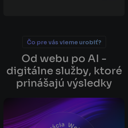
Čo pre vás vieme urobiť?
O
d
w
e
b
u
p
o
A
I
-
d
i
g
i
t
á
l
n
e
s
l
u
ž
b
y
,
k
t
o
r
é
p
r
i
n
á
š
a
j
ú
v
ý
s
l
e
d
k
y