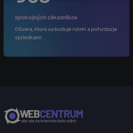
spokojných zákazníkov
Dôvera, ktorá sa buduje rokmi a potvrdzuje
výsledkami.