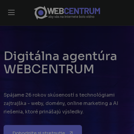
D
i
g
i
t
á
l
n
a
a
g
e
n
t
ú
r
a
W
E
B
C
E
N
T
R
U
M
Online chat
Spájame 26 rokov skúseností s technológiami
Online
zajtrajška - weby, domény, online marketing a AI
riešenia, ktoré prinášajú výsledky.
Dohodnite si stretnutie