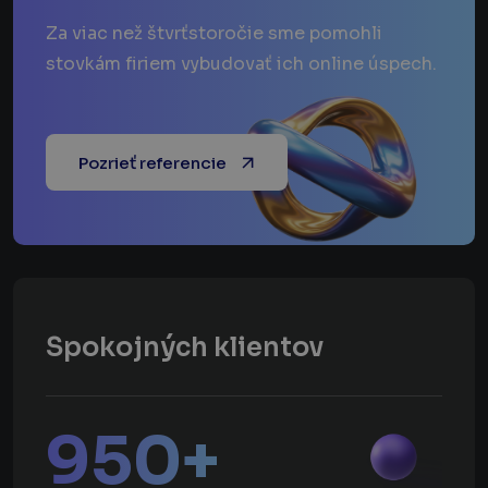
Za viac než štvrťstoročie sme pomohli
stovkám firiem vybudovať ich online úspech.
Pozrieť referencie
Spokojných klientov
950
+