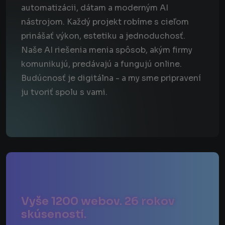
automatizácii, dátam a moderným AI
nástrojom. Každý projekt robíme s cieľom
prinášať výkon, estetiku a jednoduchosť.
Naše AI riešenia menia spôsob, akým firmy
komunikujú, predávajú a fungujú online.
Budúcnosť je digitálna - a my sme pripravení
ju tvoriť spolu s vami.
Vyše 1200 webov. 26 rokov
skúseností.